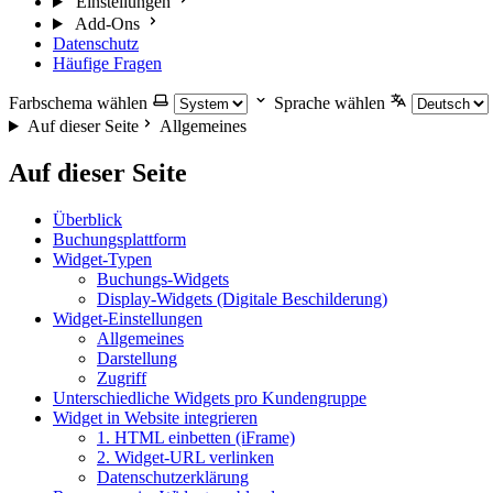
Einstellungen
Add-Ons
Datenschutz
Häufige Fragen
Farbschema wählen
Sprache wählen
Auf dieser Seite
Allgemeines
Auf dieser Seite
Überblick
Buchungsplattform
Widget-Typen
Buchungs-Widgets
Display-Widgets (Digitale Beschilderung)
Widget-Einstellungen
Allgemeines
Darstellung
Zugriff
Unterschiedliche Widgets pro Kundengruppe
Widget in Website integrieren
1. HTML einbetten (iFrame)
2. Widget-URL verlinken
Datenschutzerklärung