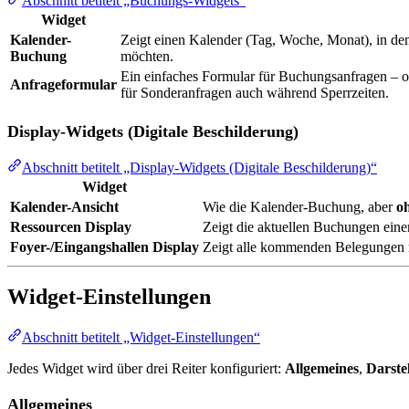
Abschnitt betitelt „Buchungs-Widgets“
Widget
Kalender-
Zeigt einen Kalender (Tag, Woche, Monat), in de
Buchung
möchten.
Ein einfaches Formular für Buchungsanfragen – 
Anfrageformular
für Sonderanfragen auch während Sperrzeiten.
Display-Widgets (Digitale Beschilderung)
Abschnitt betitelt „Display-Widgets (Digitale Beschilderung)“
Widget
Kalender-Ansicht
Wie die Kalender-Buchung, aber
o
Ressourcen Display
Zeigt die aktuellen Buchungen ein
Foyer-/Eingangshallen Display
Zeigt alle kommenden Belegungen m
Widget-Einstellungen
Abschnitt betitelt „Widget-Einstellungen“
Jedes Widget wird über drei Reiter konfiguriert:
Allgemeines
,
Darste
Allgemeines