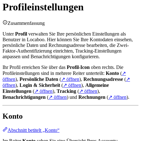
Profileinstellungen
Zusammenfassung
Unter
Profil
verwalten Sie Ihre persönlichen Einstellungen als
Benutzer in Locaboo. Hier können Sie Ihre Kontodaten einsehen,
persönliche Daten und Rechnungsadresse bearbeiten, die Zwei-
Faktor-Authentifizierung einrichten, Tracking-Einstellungen
anpassen und Benachrichtigungen konfigurieren.
Ihr Profil erreichen Sie über das
Profil-Icon
oben rechts. Die
Profileinstellungen sind in mehrere Reiter unterteilt:
Konto
(
↗
öffnen
),
Persönliche Daten
(
↗ öffnen
),
Rechnungsadresse
(
↗
öffnen
),
Login & Sicherheit
(
↗ öffnen
),
Allgemeine
Einstellungen
(
↗ öffnen
),
Tracking
(
↗ öffnen
),
Benachrichtigungen
(
↗ öffnen
) und
Rechnungen
(
↗ öffnen
).
Konto
Abschnitt betitelt „Konto“
Im Reiter
Konto
sehen Sie eine Übersicht Ihres Accounts: