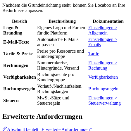
Nachdem die Grundeinrichtung steht, können Sie Locaboo an Ihre
Bedürfnisse anpassen:
Bereich
Beschreibung
Dokumentation
Logo &
Eigenes Logo und Farben
Einstellungen >
Branding
für die Plattform
Allgemein
Automatische E-Mails
Einstellungen >
E-Mail-Texte
anpassen
Emails
Preise pro Ressource und
Tarife & Preise
Tarife
Kundengruppe
Nummernkreise,
Einstellungen >
Rechnungen
Hintergründe, Versand
Rechnung
Buchungsrechte pro
Verfügbarkeiten
Verfügbarkeiten
Kundengruppe
Vorlauf-/Nachlaufzeiten,
Buchungsregeln
Buchungsregeln
Buchungslängen
MwSt.-Sätze und
Einstellungen >
Steuern
Steuerregeln
Steuerverwaltung
Erweiterte Anforderungen
Abschnitt betitelt „Erweiterte Anforderungen“