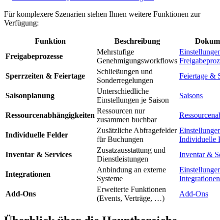
Für komplexere Szenarien stehen Ihnen weitere Funktionen zur
Verfügung:
Funktion
Beschreibung
Dokume
Mehrstufige
Einstellunge
Freigabeprozesse
Genehmigungsworkflows
Freigabeproz
Schließungen und
Sperrzeiten & Feiertage
Feiertage & 
Sonderregelungen
Unterschiedliche
Saisonplanung
Saisons
Einstellungen je Saison
Ressourcen nur
Ressourcenabhängigkeiten
Ressourcena
zusammen buchbar
Zusätzliche Abfragefelder
Einstellunge
Individuelle Felder
für Buchungen
Individuelle 
Zusatzausstattung und
Inventar & Services
Inventar & S
Dienstleistungen
Anbindung an externe
Einstellunge
Integrationen
Systeme
Integrationen
Erweiterte Funktionen
Add-Ons
Add-Ons
(Events, Verträge, …)