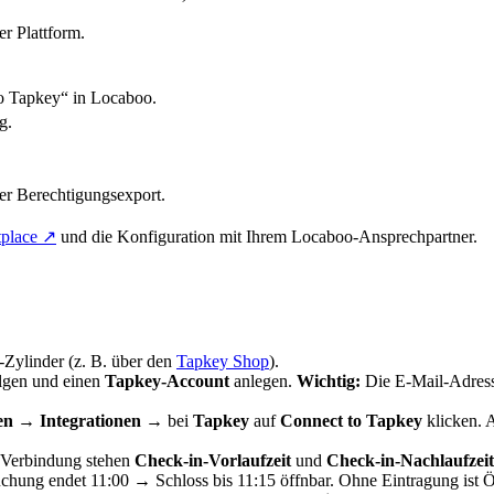
r Plattform.
o Tapkey“ in Locaboo.
g.
rter Berechtigungsexport.
place ↗
und die Konfiguration mit Ihrem Locaboo-Ansprechpartner.
Zylinder (z. B. über den
Tapkey Shop
).
lgen und einen
Tapkey-Account
anlegen.
Wichtig:
Die E-Mail-Adress
en
→
Integrationen
→ bei
Tapkey
auf
Connect to Tapkey
klicken. 
 Verbindung stehen
Check-in-Vorlaufzeit
und
Check-in-Nachlaufzeit
uchung endet 11:00 → Schloss bis 11:15 öffnbar. Ohne Eintragung ist