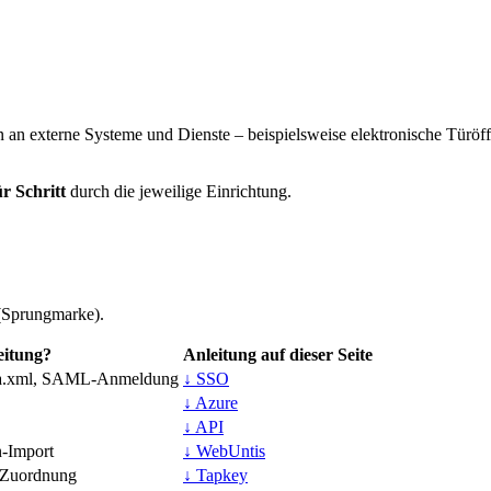
 an externe Systeme und Dienste – beispielsweise elektronische Tür
ür Schritt
durch die jeweilige Einrichtung.
(Sprungmarke).
eitung?
Anleitung auf dieser Seite
ta.xml, SAML-Anmeldung
↓ SSO
↓ Azure
↓ API
-Import
↓ WebUntis
n-Zuordnung
↓ Tapkey