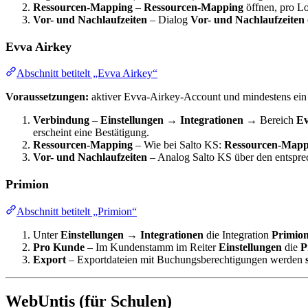
Ressourcen-Mapping
–
Ressourcen-Mapping
öffnen, pro L
Vor- und Nachlaufzeiten
– Dialog
Vor- und Nachlaufzeiten
Evva Airkey
Abschnitt betitelt „Evva Airkey“
Voraussetzungen:
aktiver Evva-Airkey-Account und mindestens ein re
Verbindung
–
Einstellungen
→
Integrationen
→ Bereich
Ev
erscheint eine Bestätigung.
Ressourcen-Mapping
– Wie bei Salto KS:
Ressourcen-Mapp
Vor- und Nachlaufzeiten
– Analog Salto KS über den entspre
Primion
Abschnitt betitelt „Primion“
Unter
Einstellungen
→
Integrationen
die Integration
Primio
Pro Kunde
– Im Kundenstamm im Reiter
Einstellungen
die
P
Export
– Exportdateien mit Buchungsberechtigungen werden
WebUntis (für Schulen)