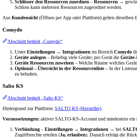
Schlösser den Ressourcen zuordnen
–
Ressourcen
→ gewüns
Schloss kann mehreren Ressourcen zugeordnet werden.
Aus
Kundensicht
(Öffnen per App oder Plattform) gelten dieselben
Comydo
Abschnitt betitelt „Comydo“
Unter
Einstellungen
→
Integrationen
im Bereich
Comydo
di
Geräte anlegen
– Beliebig viele Geräte; pro Gerät die
Geräte-
Geräte Ressourcen zuweisen
– Welche Räume welches Gerät ö
Optional – Übersicht in der Ressourcenliste
– In der Listena
zu behalten.
Salto KS
Abschnitt betitelt „Salto KS“
Hintergrund zur Plattform:
SALTO KS (Hersteller)
.
Voraussetzungen:
aktiver SALTO-KS-Account und mindestens ein regi
Verbindung
–
Einstellungen
→
Integrationen
→ bei
SALT
Zugriffsrechte erteilen (
Ja, erlauben
). Danach erfolgt die Rüc