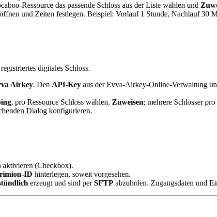
ocaboo-Ressource das passende Schloss aus der Liste wählen und
Zuwe
öffnen und Zeiten festlegen. Beispiel: Vorlauf 1 Stunde, Nachlauf 3
gistriertes digitales Schloss.
va Airkey
. Den
API-Key
aus der Evva-Airkey-Online-Verwaltung un
ing
, pro Ressource Schloss wählen,
Zuweisen
; mehrere Schlösser pro
chenden Dialog konfigurieren.
n
aktivieren (Checkbox).
rimion-ID
hinterlegen, soweit vorgesehen.
stündlich
erzeugt und sind per
SFTP
abzuholen. Zugangsdaten und Ein