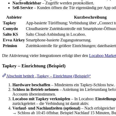
Nachvollziehbar
– Zugriffe werden protokolliert.
Self-Service
– Kunden öffnen die Tür eigenständig per App ode
Anbieter
Kurzbeschreibung
Tapkey
App-basierte Türöffnung; Verbindung über „Connect t
Comydo
Cloudbasierte Zutrittskontrolle mit Smartphone-Öffnun
Salto KS
Salto Cloud-Anbindung in Locaboo.
Evva Airkey
Smartphone-basierte Zugangssteuerung.
Primion
Zutrittskontrolle für größere Einrichtungen; dateibasie
Die Aktivierung vieler Integrationen erfolgt über den
Locaboo Market
Tapkey – Einrichtung (Beispiel)
Abschnitt betitelt „Tapkey – Einrichtung (Beispiel)“
Hardware beschaffen
– Mindestens ein Tapkey-Schloss bzw. -
Schloss in Betrieb nehmen
– Anleitung im Lieferumfang befo
Accounts übereinstimmen.
Locaboo mit Tapkey verknüpfen
– In Locaboo:
Einstellung
zurückgeleitet – die Verbindung ist damit aktiv.
Vorlauf- und Nachlaufzeiten (optional)
– Nach erfolgreicher
→ Schloss ab 10:45 öffnbar. Beispiel Nachlauf 15 Minuten, B