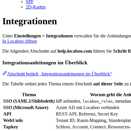
SPF
2D-Karten
Integrationen
Unter
Einstellungen > Integrationen
verwalten Sie die Anbindungen
In Locaboo öffnen
Die folgenden Abschnitte auf
help.locaboo.com
führen Sie
Schritt f
Integrationsanleitungen im Überblick
Abschnitt betitelt „Integrationsanleitungen im Überblick“
Die Tabelle ordnet jedes Thema einem Abschnitt
auf dieser Seite
zu 
Thema
Worum geht die Anl
SSO (SAML2/Shibboleth)
IdP anbinden,
, metada
locaboo_roles
SSO (Microsoft Azure)
Azure AD mit Locaboo verbinden
API
REST-API, Referenz, Secret Key
WebUntis
Tenant ID, Raum-Mapping, Stundenplan
Tapkey
Schloss, Account, Connect, Ressource