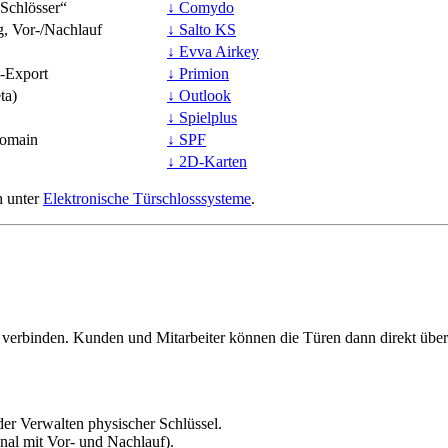
 Schlösser“
↓ Comydo
, Vor-/Nachlauf
↓ Salto KS
↓ Evva Airkey
-Export
↓ Primion
ta)
↓ Outlook
↓ Spielplus
Domain
↓ SPF
↓ 2D-Karten
h unter
Elektronische Türschlosssysteme
.
n verbinden. Kunden und Mitarbeiter können die Türen dann direkt übe
r Verwalten physischer Schlüssel.
nal mit Vor- und Nachlauf).