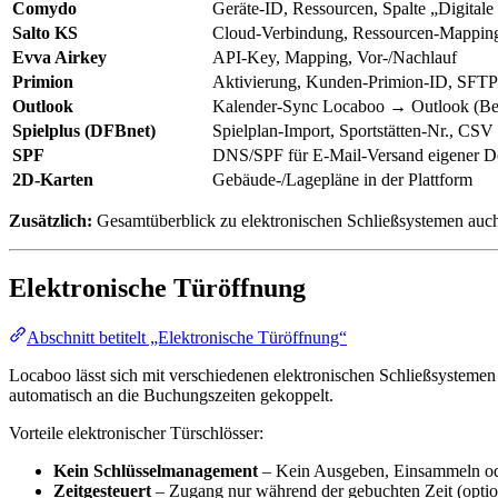
Comydo
Geräte-ID, Ressourcen, Spalte „Digitale
Salto KS
Cloud-Verbindung, Ressourcen-Mapping
Evva Airkey
API-Key, Mapping, Vor-/Nachlauf
Primion
Aktivierung, Kunden-Primion-ID, SFTP
Outlook
Kalender-Sync Locaboo → Outlook (Be
Spielplus (DFBnet)
Spielplan-Import, Sportstätten-Nr., CSV
SPF
DNS/SPF für E-Mail-Versand eigener 
2D-Karten
Gebäude-/Lagepläne in der Plattform
Zusätzlich:
Gesamtüberblick zu elektronischen Schließsystemen auc
Elektronische Türöffnung
Abschnitt betitelt „Elektronische Türöffnung“
Locaboo lässt sich mit verschiedenen elektronischen Schließsysteme
automatisch an die Buchungszeiten gekoppelt.
Vorteile elektronischer Türschlösser:
Kein Schlüsselmanagement
– Kein Ausgeben, Einsammeln ode
Zeitgesteuert
– Zugang nur während der gebuchten Zeit (optio