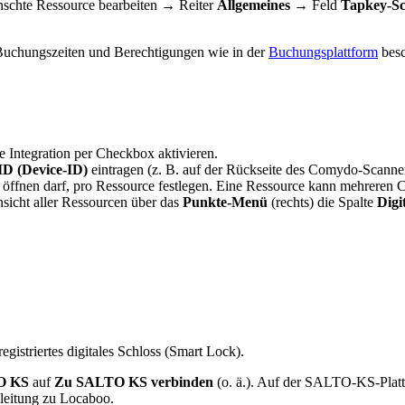
chte Ressource bearbeiten → Reiter
Allgemeines
→ Feld
Tapkey-Sc
 Buchungszeiten und Berechtigungen wie in der
Buchungsplattform
besc
e Integration per Checkbox aktivieren.
ID (Device-ID)
eintragen (z. B. auf der Rückseite des Comydo-Scanne
ffnen darf, pro Ressource festlegen. Eine Ressource kann mehreren 
nsicht aller Ressourcen über das
Punkte-Menü
(rechts) die Spalte
Digi
striertes digitales Schloss (Smart Lock).
O KS
auf
Zu SALTO KS verbinden
(o. ä.). Auf der SALTO-KS-Plat
kleitung zu Locaboo.