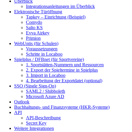
Überblick
Integrationsanleitungen im Überblick
Elektronische Türöffnung
Tapkey – Einrichtung (Beispiel)
Comydo
Salto KS
Evva Airkey
Primion
WebUntis (für Schulen)
Voraussetzungen
Schritte in Locaboo
Spielplus / DFBnet (für Sportvereine)
1. Sportstätten-Nummern und Ressourcen
2. Export der Spieltermine in Spielplus
3. Import in Locaboo
4. Bearbeitung der Exportdatei (optional)
SSO (Single Sign-On)
SAML2 / Shibboleth
Microsoft Azure AD
Outlook
Buchhaltungs- und Finanzsysteme (HKR-Systeme)
API
API-Beschreibung
Secret Key
Weitere Integrationen