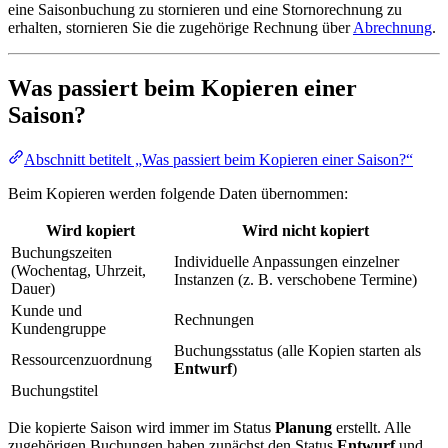
eine Saisonbuchung zu stornieren und eine Stornorechnung zu
erhalten, stornieren Sie die zugehörige Rechnung über
Abrechnung
.
Was passiert beim Kopieren einer
Saison?
Abschnitt betitelt „Was passiert beim Kopieren einer Saison?“
Beim Kopieren werden folgende Daten übernommen:
Wird kopiert
Wird
nicht
kopiert
Buchungszeiten
Individuelle Anpassungen einzelner
(Wochentag, Uhrzeit,
Instanzen (z. B. verschobene Termine)
Dauer)
Kunde und
Rechnungen
Kundengruppe
Buchungsstatus (alle Kopien starten als
Ressourcenzuordnung
Entwurf
)
Buchungstitel
Die kopierte Saison wird immer im Status
Planung
erstellt. Alle
zugehörigen Buchungen haben zunächst den Status
Entwurf
und