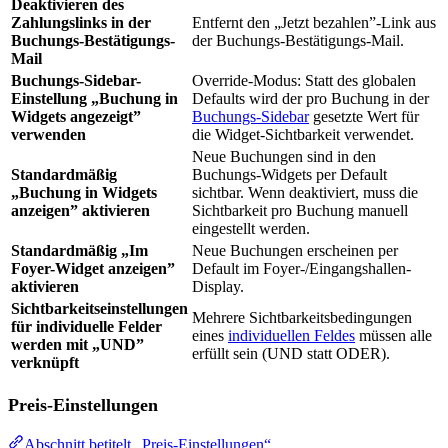
Deaktivieren des
Zahlungslinks in der
Entfernt den „Jetzt bezahlen”-Link aus
Buchungs-Bestätigungs-
der Buchungs-Bestätigungs-Mail.
Mail
Buchungs-Sidebar-
Override-Modus: Statt des globalen
Einstellung „Buchung in
Defaults wird der pro Buchung in der
Widgets angezeigt”
Buchungs-Sidebar
gesetzte Wert für
verwenden
die Widget-Sichtbarkeit verwendet.
Neue Buchungen sind in den
Standardmäßig
Buchungs-Widgets per Default
„Buchung in Widgets
sichtbar. Wenn deaktiviert, muss die
anzeigen” aktivieren
Sichtbarkeit pro Buchung manuell
eingestellt werden.
Standardmäßig „Im
Neue Buchungen erscheinen per
Foyer-Widget anzeigen”
Default im Foyer-/Eingangshallen-
aktivieren
Display.
Sichtbarkeitseinstellungen
Mehrere Sichtbarkeitsbedingungen
für individuelle Felder
eines
individuellen Feldes
müssen alle
werden mit „UND”
erfüllt sein (UND statt ODER).
verknüpft
Preis-Einstellungen
Abschnitt betitelt „Preis-Einstellungen“