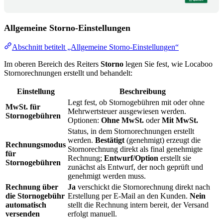
Allgemeine Storno-Einstellungen
Abschnitt betitelt „Allgemeine Storno-Einstellungen“
Im oberen Bereich des Reiters
Storno
legen Sie fest, wie Locaboo
Stornorechnungen erstellt und behandelt:
Einstellung
Beschreibung
Legt fest, ob Stornogebühren mit oder ohne
MwSt. für
Mehrwertsteuer ausgewiesen werden.
Stornogebühren
Optionen:
Ohne MwSt.
oder
Mit MwSt.
Status, in dem Stornorechnungen erstellt
werden.
Bestätigt
(genehmigt) erzeugt die
Rechnungsmodus
Stornorechnung direkt als final genehmigte
für
Rechnung;
Entwurf/Option
erstellt sie
Stornogebühren
zunächst als Entwurf, der noch geprüft und
genehmigt werden muss.
Rechnung über
Ja
verschickt die Stornorechnung direkt nach
die Stornogebühr
Erstellung per E-Mail an den Kunden.
Nein
automatisch
stellt die Rechnung intern bereit, der Versand
versenden
erfolgt manuell.