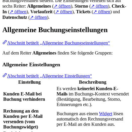
Buchungsverhalten steuern. Die Einstellungen verteilen sich auf
sechs Reiter:
Allgemeines
(
↗ öffnen
),
Storno
(
↗ öffnen
),
Check-
In
(
↗ öffnen
),
Vorlaufzeit
(
↗ öffnen
),
Tickets
(
↗ öffnen
) und
Datenschutz
(
↗ öffnen
).
Allgemeine Buchungseinstellungen
Abschnitt betitelt „Allgemeine Buchungseinstellungen“
Auf dem Reiter
Allgemeines
finden Sie folgende Gruppen:
Allgemeine Einstellungen
Abschnitt betitelt „Allgemeine Einstellungen“
Einstellung
Beschreibung
Es werden
keinerlei Kunden-E-
Kunden E-Mail bei
Mails
im Buchungs-Kontext versendet
Buchung verhindern
(Bestätigung, Bearbeitung, Storno,
Erinnerungen etc.).
Rechnung an den
Buchungen aus einem
Widget
lösen
Kunden per E-Mail
automatisch den Rechnungsversand
versenden (vom
per E-Mail an den Kunden aus.
Buchungswidget)