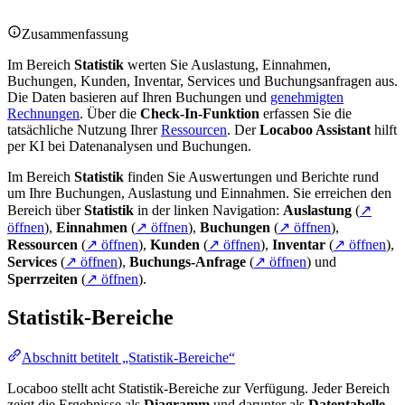
Zusammenfassung
Im Bereich
Statistik
werten Sie Auslastung, Einnahmen,
Buchungen, Kunden, Inventar, Services und Buchungsanfragen aus.
Die Daten basieren auf Ihren Buchungen und
genehmigten
Rechnungen
. Über die
Check-In-Funktion
erfassen Sie die
tatsächliche Nutzung Ihrer
Ressourcen
. Der
Locaboo Assistant
hilft
per KI bei Datenanalysen und Buchungen.
Im Bereich
Statistik
finden Sie Auswertungen und Berichte rund
um Ihre Buchungen, Auslastung und Einnahmen. Sie erreichen den
Bereich über
Statistik
in der linken Navigation:
Auslastung
(
↗
öffnen
),
Einnahmen
(
↗ öffnen
),
Buchungen
(
↗ öffnen
),
Ressourcen
(
↗ öffnen
),
Kunden
(
↗ öffnen
),
Inventar
(
↗ öffnen
),
Services
(
↗ öffnen
),
Buchungs-Anfrage
(
↗ öffnen
) und
Sperrzeiten
(
↗ öffnen
).
Statistik-Bereiche
Abschnitt betitelt „Statistik-Bereiche“
Locaboo stellt acht Statistik-Bereiche zur Verfügung. Jeder Bereich
zeigt die Ergebnisse als
Diagramm
und darunter als
Datentabelle
.