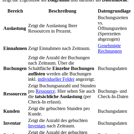
Bereich
Beschreibung
Datengrundlage
Buchungszeiten
vs.
Zeigt die Auslastung Ihrer
Auslastung
Öffnungszeiten
Ressourcen in Prozent.
(Sperrzeiten
abgezogen)
Genehmigte
Einnahmen
Zeigt Einnahmen nach Zeitraum.
Rechnungen
Zeigt die Anzahl der Buchungen
nach Zeitraum. Über die
Buchungen
Schaltfläche
Einzelne Buchungen
Buchungsdaten
auflisten
werden alle Buchungen
inkl.
individueller Felder
angezeigt.
Zeigt Buchungsanzahl und Stunden
pro
Ressource
. Hier sehen Sie auch
Buchungs- und
Ressourcen
die
tatsächliche Auslastung
(per
Check-In-Daten
Check-In erfasst).
Zeigt die gebuchten Stunden pro
Kunden
Buchungsdaten
Kunde.
Zeigt die Anzahl des gebuchten
Inventar
Buchungsdaten
Inventars
nach Zeitraum.
Zeigt die Anzahl der gebuchten