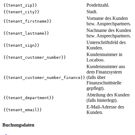
Postleitzahl.
{{tenant_zip}}
Stadt.
{{tenant_city}}
Vorname des Kunden
{{tenant_firstname}}
bzw. Ansprechpartners.
Nachname des Kunden
{{tenant_lastname}}
bzw. Ansprechpartners.
Unterschriftsfeld des
{{tenant_sign}}
Kunden.
Kundennummer in
{{tenant_customer_number}}
Locaboo.
Kundennummer aus
dem Finanzsystem
(falls über
{{tenant_customer_number_finance}}
Finanzschnittstelle
gepflegt).
Abteilung des Kunden
{{tenant_department}}
(falls hinterlegt).
E-Mail-Adresse des
{{tenant_email}}
Kunden.
Buchungsdaten