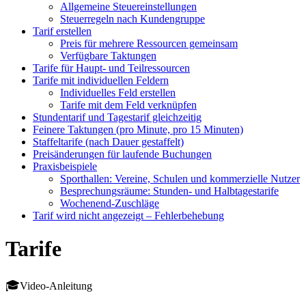
Allgemeine Steuereinstellungen
Steuerregeln nach Kundengruppe
Tarif erstellen
Preis für mehrere Ressourcen gemeinsam
Verfügbare Taktungen
Tarife für Haupt- und Teilressourcen
Tarife mit individuellen Feldern
Individuelles Feld erstellen
Tarife mit dem Feld verknüpfen
Stundentarif und Tagestarif gleichzeitig
Feinere Taktungen (pro Minute, pro 15 Minuten)
Staffeltarife (nach Dauer gestaffelt)
Preisänderungen für laufende Buchungen
Praxisbeispiele
Sporthallen: Vereine, Schulen und kommerzielle Nutzer
Besprechungsräume: Stunden- und Halbtagestarife
Wochenend-Zuschläge
Tarif wird nicht angezeigt – Fehlerbehebung
Tarife
Video-Anleitung