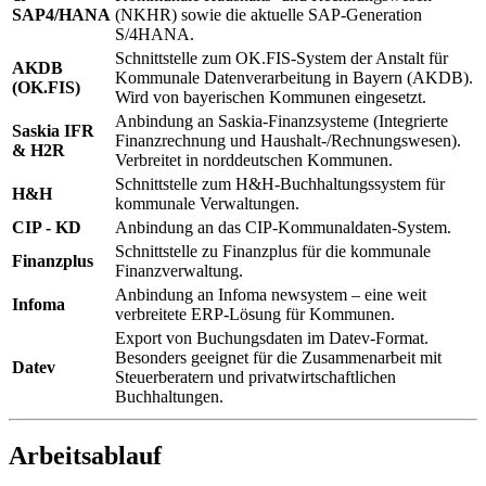
SAP4/HANA
(NKHR) sowie die aktuelle SAP-Generation
S/4HANA.
Schnittstelle zum OK.FIS-System der Anstalt für
AKDB
Kommunale Datenverarbeitung in Bayern (AKDB).
(OK.FIS)
Wird von bayerischen Kommunen eingesetzt.
Anbindung an Saskia-Finanzsysteme (Integrierte
Saskia IFR
Finanzrechnung und Haushalt-/Rechnungswesen).
& H2R
Verbreitet in norddeutschen Kommunen.
Schnittstelle zum H&H-Buchhaltungssystem für
H&H
kommunale Verwaltungen.
CIP - KD
Anbindung an das CIP-Kommunaldaten-System.
Schnittstelle zu Finanzplus für die kommunale
Finanzplus
Finanzverwaltung.
Anbindung an Infoma newsystem – eine weit
Infoma
verbreitete ERP-Lösung für Kommunen.
Export von Buchungsdaten im Datev-Format.
Besonders geeignet für die Zusammenarbeit mit
Datev
Steuerberatern und privatwirtschaftlichen
Buchhaltungen.
Arbeitsablauf