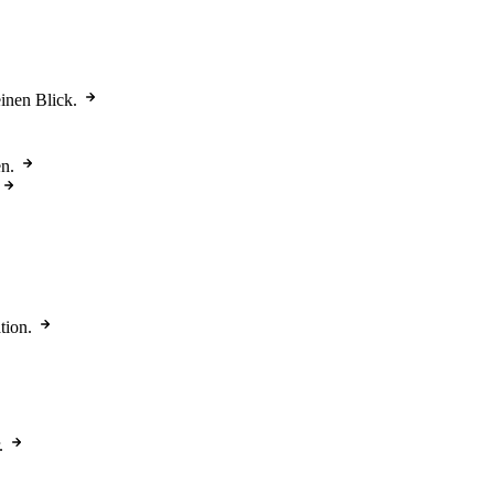
einen Blick.
n.
tion.
.