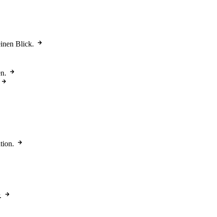
einen Blick.
n.
tion.
.